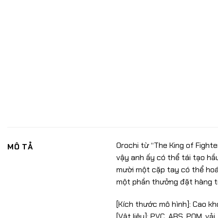
Orochi từ “The King of Fighte
MÔ TẢ
vậy anh ấy có thể tái tạo hầ
mười một cặp tay có thể hoá
một phần thưởng đặt hàng tr
[Kích thước mô hình]: Cao k
[Vật liệu]: PVC, ABS, POM, vải