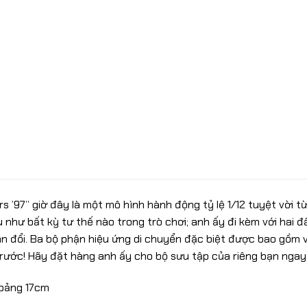
rs ’97” giờ đây là một mô hình hành động tỷ lệ 1/12 tuyệt vời t
u như bất kỳ tư thế nào trong trò chơi; anh ấy đi kèm với hai 
n đổi. Ba bộ phận hiệu ứng di chuyển đặc biệt được bao gồm
ước! Hãy đặt hàng anh ấy cho bộ sưu tập của riêng bạn ngay
hoảng 17cm