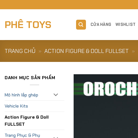
Skip
to
content
PHÊ TOYS
CỬA HÀNG
WISHLIST
TRANG CHỦ
»
ACTION FIGURE & DOLL FULLSET
»
DANH MỤC SẢN PHẨM
Mô hình lắp ghép
Vehicle Kits
Action Figure & Doll
FULLSET
Trang Phục & Phụ