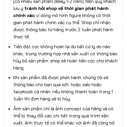
(có nhiều sản phẩm delay 1-2 năm). Nên quý khách
lưu ý
tránh hỏi shop về thời gian phát hành
chính xác
vì dòng mô hình figure không có thời
gian phát hành chính xác cụ thể. Shop chỉ nhận
được thông báo từ hãng trước 2 tuần phát hành
thực tế.
Tiền đặt cọc không hoàn lại dù bất cứ lý do nào
khác, trong trường hợp nhà sản xuất có thông báo
hủy bỏ sản phẩm, shop sẽ hoàn tiền cọc cho khách
hàng
Khi sản phẩm đã được phát hành, chúng tôi sẽ
thông báo cho bạn qua sđt, hoặc zalo hoặc
facebook cá nhân, nếu không thanh toán trong 1
tuần thì đơn hàng sẽ bị hủy.
Ảnh sản phẩm chỉ là ảnh concept của hãng và có
thể bị thay đổi các chi tiết trong quá trình sản
xuất, ảnh thực tế có thể khác với ảnh đã công bố