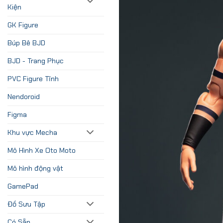
Kiện
GK Figure
Búp Bê BJD
BJD - Trang Phục
PVC Figure Tĩnh
Nendoroid
Figma
Khu vực Mecha
Mô Hình Xe Oto Moto
Mô hình động vật
GamePad
Đồ Sưu Tập
Có Sẵn