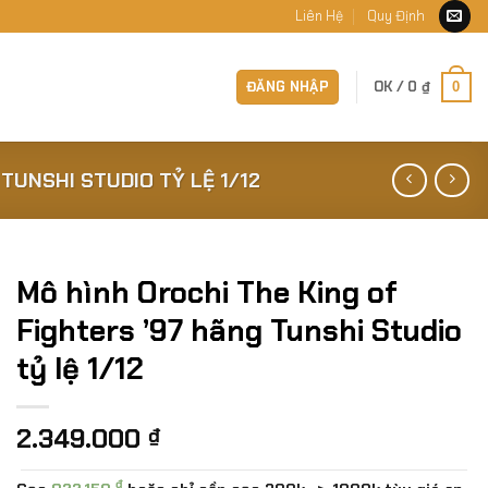
Liên Hệ
Quy Định
ĐĂNG NHẬP
OK /
0
₫
0
TUNSHI STUDIO TỶ LỆ 1/12
Mô hình Orochi The King of
Fighters ’97 hãng Tunshi Studio
tỷ lệ 1/12
2.349.000
₫
₫