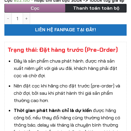
Cọc
822.150
hoặc chỉ cần cọc 300k -> 1000k tùy giá sp
Cọc
Thanh toán toàn bộ
Mô hình Orochi The King of Fighters '97 hãng Tunshi Studio 
LIÊN HỆ FANPAGE TẠI ĐÂY!
Trạng thái: Đặt hàng trước (Pre-Order)
Đây là sản phẩm chưa phát hành, được nhà sản
xuất niêm yết với giá ưu đãi, khách hàng phải đặt
cọc và chờ đợi.
Nên đặt cọc khi hãng cho đặt trước (pre-order) và
chờ đợi, bởi sau khi phát hành thì giá sản phẩm
thường cao hơn.
Thời gian phát hành chỉ là dự kiến
được hãng
công bố, nếu thay đổi hãng cũng thường không có
thông báo, delay vài tháng là chuyện bình thường