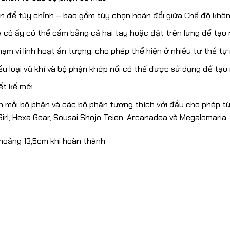
n để tùy chỉnh – bao gồm tùy chọn hoán đổi giữa Chế độ khôn
cô ấy có thể cầm bằng cả hai tay hoặc đặt trên lưng để tạo 
ạm vi linh hoạt ấn tượng, cho phép thể hiện ở nhiều tư thế tự
 loại vũ khí và bộ phận khớp nối có thể được sử dụng để tạo
t kế mới.
 mỗi bộ phận và các bộ phận tương thích với đầu cho phép tùy
rl, Hexa Gear, Sousai Shojo Teien, Arcanadea và Megalomaria.
khoảng 13,5cm khi hoàn thành