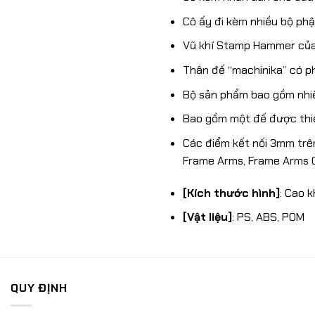
Cô ấy đi kèm nhiều bộ phậ
Vũ khí Stamp Hammer của 
Thân đế “machinika” có ph
Bộ sản phẩm bao gồm nhiều
Bao gồm một đế được thiế
Các điểm kết nối 3mm trên
Frame Arms, Frame Arms Gi
[Kích thước hình]
: Cao 
[Vật liệu]
: PS, ABS, POM
QUY ĐỊNH