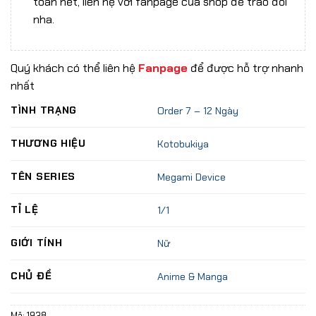
toán hết, liên hệ với fanpage của shop để trao đổi
nha.
Quý khách có thể liên hệ
Fanpage
để được hỗ trợ nhanh
nhất
TÌNH TRẠNG
Order 7 – 12 Ngày
THƯƠNG HIỆU
Kotobukiya
TÊN SERIES
Megami Device
TỈ LỆ
1/1
GIỚI TÍNH
Nữ
CHỦ ĐỀ
Anime & Manga
Mã:
1938