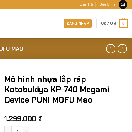
Liên Hệ
Quy Định
ĐĂNG NHẬP
OK /
0
₫
0
MOFU MAO
Mô hình nhựa lắp ráp
Kotobukiya KP-740 Megami
Device PUNI MOFU Mao
1.299.000
₫
Mô hình nhựa lắp ráp Kotobukiya KP-740 Megami Device PU