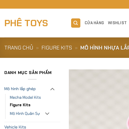
Skip
to
content
PHÊ TOYS
CỬA HÀNG
WISHLIST
TRANG CHỦ
»
FIGURE KITS
»
MÔ HÌNH NHỰA LẮP
DANH MỤC SẢN PHẨM
Mô hình lắp ghép
Mecha Model Kits
Figure Kits
Mô Hình Quân Sự
Vehicle Kits