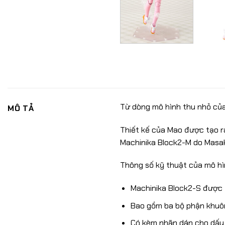
Từ dòng mô hình thu nhỏ của
MÔ TẢ
Thiết kế của Mao được tạo ra
Machinika Block2-M do Masak
Thông số kỹ thuật của mô hì
Machinika Block2-S được t
Bao gồm ba bộ phận khuôn
Có kèm nhãn dán cho dấu