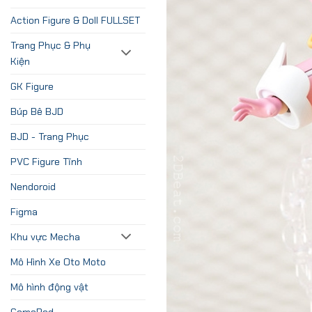
Action Figure & Doll FULLSET
Trang Phục & Phụ
Kiện
GK Figure
Búp Bê BJD
BJD - Trang Phục
PVC Figure Tĩnh
Nendoroid
Figma
Khu vực Mecha
Mô Hình Xe Oto Moto
Mô hình động vật
GamePad