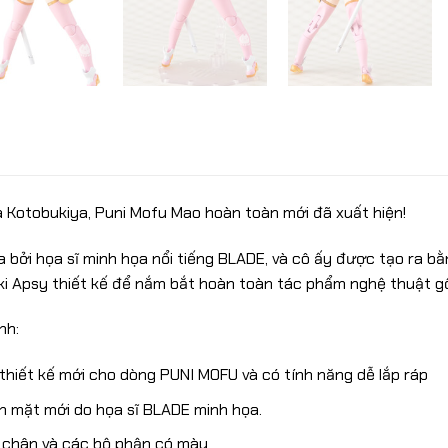
 Kotobukiya, Puni Mofu Mao hoàn toàn mới đã xuất hiện!
 bởi họa sĩ minh họa nổi tiếng BLADE, và cô ấy được tạo ra b
i Apsy thiết kế để nắm bắt hoàn toàn tác phẩm nghệ thuật g
nh:
hiết kế mới cho dòng PUNI MOFU và có tính năng dễ lắp ráp
 mặt mới do họa sĩ BLADE minh họa.
 chân và các bộ phận có màu