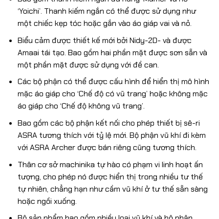
‘Yoichi’. Thanh kiếm ngắn có thể được sử dụng như
một chiếc kẹp tóc hoặc gắn vào áo giáp vai và nỏ.
Biểu cảm được thiết kế mới bởi Nidy-2D- và được
Amaai tái tạo. Bao gồm hai phần mặt được sơn sẵn và
một phần mặt được sử dụng với đề can.
Các bộ phận có thể được cấu hình để hiển thị mô hình
mặc áo giáp cho ‘Chế độ có vũ trang’ hoặc không mặc
áo giáp cho ‘Chế độ không vũ trang’.
Bao gồm các bộ phận kết nối cho phép thiết bị sê-ri
ASRA tương thích với tỷ lệ mới. Bộ phận vũ khí đi kèm
với ASRA Archer được bán riêng cũng tương thích.
Thân cơ sở machinika tự hào có phạm vi linh hoạt ấn
tượng, cho phép nó được hiển thị trong nhiều tư thế
tự nhiên, chẳng hạn như cầm vũ khí ở tư thế sẵn sàng
hoặc ngồi xuống.
Bộ sản phẩm bao gồm nhiều loại vũ khí và bộ phận