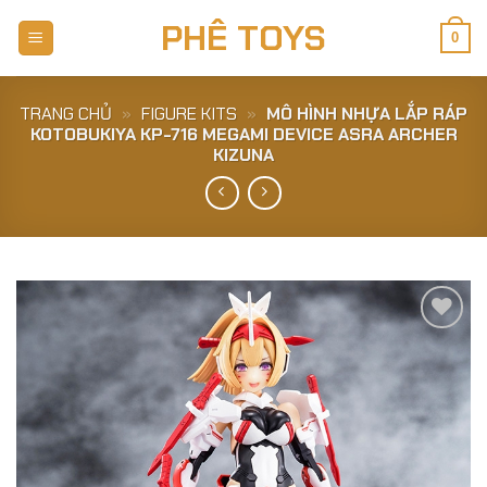
Skip
PHÊ TOYS
to
0
content
TRANG CHỦ
»
FIGURE KITS
»
MÔ HÌNH NHỰA LẮP RÁP
KOTOBUKIYA KP-716 MEGAMI DEVICE ASRA ARCHER
KIZUNA
Add to
Wishlist