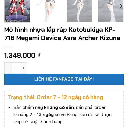
Mô hình nhựa lắp ráp Kotobukiya KP-
716 Megami Device Asra Archer Kizuna
1.349.000
₫
Mô hình nhựa lắp ráp Kotobukiya KP-716 Megami Device Asr
LIÊN HỆ FANPAGE TẠI ĐÂY!
Trạng thái: Order 7 - 12 ngày có hàng
Sản phẩm này
không có sẵn
, cần phải order
khoảng
7 - 12 ngày
sẽ về Shop, sau đó sẽ được
ship tới quý khách hàng