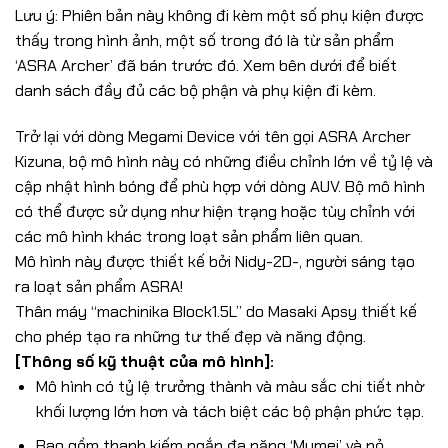
Lưu ý: Phiên bản này không đi kèm một số phụ kiện được
thấy trong hình ảnh, một số trong đó là từ sản phẩm
‘ASRA Archer’ đã bán trước đó. Xem bên dưới để biết
danh sách đầy đủ các bộ phận và phụ kiện đi kèm.
Trở lại với dòng Megami Device với tên gọi ASRA Archer
Kizuna, bộ mô hình này có những điều chỉnh lớn về tỷ lệ và
cập nhật hình bóng để phù hợp với dòng AUV. Bộ mô hình
có thể được sử dụng như hiện trạng hoặc tùy chỉnh với
các mô hình khác trong loạt sản phẩm liên quan.
Mô hình này được thiết kế bởi Nidy-2D-, người sáng tạo
ra loạt sản phẩm ASRA!
Thân máy “machinika Block1.5L” do Masaki Apsy thiết kế
cho phép tạo ra những tư thế đẹp và năng động.
[Thông số kỹ thuật của mô hình]:
Mô hình có tỷ lệ trưởng thành và màu sắc chi tiết nhờ
khối lượng lớn hơn và tách biệt các bộ phận phức tạp.
Bao gồm thanh kiếm ngắn đa năng ‘Mumei’ và nỏ