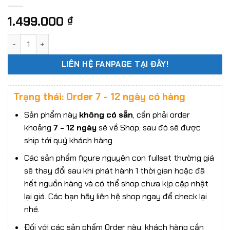
1.499.000
₫
Mô hình nhựa lắp ráp Kotobukiya KP-509X Megami Device SO
LIÊN HỆ FANPAGE TẠI ĐÂY!
Trạng thái: Order 7 - 12 ngày có hàng
Sản phẩm này
không có sẵn
, cần phải order
khoảng
7 - 12 ngày
sẽ về Shop, sau đó sẽ được
ship tới quý khách hàng
Các sản phẩm figure nguyên con fullset thường giá
sẽ thay đổi sau khi phát hành 1 thời gian hoặc đã
hết nguồn hàng và có thể shop chưa kịp cập nhật
lại giá. Các bạn hãy liên hệ shop ngay để check lại
nhé.
Đối với các sản phẩm Order này, khách hàng cần