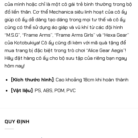
của mình hoặc chỉ là một cô gái trẻ bình thường trong bộ
đồ liền thân. Cơ thể Mechanica siêu linh hoạt của cô ấy
giúp cô ấy dễ dàng tạo dáng trong mọi tư thế và cô ấy
cũng có thể sử dụng áo giáp và vũ khí từ các đội hình
“M.S.G”, “Frame Arms”, “Frame Arms Girls” và “Hexa Gear”
của Kotobukiya! Cô ấy cũng đi kèm với mã quà tặng để
mua trang bị đặc biệt trong trò chơi “Alice Gear Aegis”!
Hãy đặt hàng cô ấy cho bộ sưu tập của riêng bạn ngay
hôm nay!
[Kích thước hình]
: Cao khoảng 18cm khi hoàn thành
[Vật liệu]
: PS, ABS, POM, PVC
QUY ĐỊNH