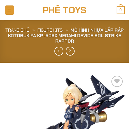
Skip
PHÊ TOYS
to
0
content
TRANG CHỦ
»
FIGURE KITS
»
MÔ HÌNH NHỰA LẮP RÁP
KOTOBUKIYA KP-509X MEGAMI DEVICE SOL STRIKE
RAPTOR
Add to
Wishlist