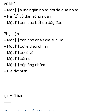
Vũ khí:
– Một (1) súng ngắn nòng đôi đã cưa nòng
– Hai (2) vỏ đạn súng ngắn
– Một (1) con dao bốt có dây đeo
Phụ kiện:
– Một (1) con chó chăn gia súc Úc
– Một (1) cờ lê điều chỉnh
– Một (1) cờ lê vòi
– Một (1) cái rìu
– Một (1) cặp ống nhòm
– Giá đỡ hình
QUY ĐỊNH