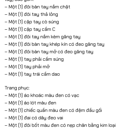
– Một (1) đôi bàn tay nắm chặt
– Một (1) đôi tay thả lỏng
– Một (1) cặp tay cò súng
– Một (1) cặp tay cầm C
– Một (1) đôi tay nắm kèm găng tay
– Một (1) đôi bàn tay khép kín có đeo găng tay
– Một (1) đôi bàn tay mở có đeo găng tay
– Một (1) tay phải cầm súng
– Một (1) tay phải mở
– Một (1) tay trái cầm dao
Trang phục:
– Một (1) áo khoác màu đen có vạc
– Một (1) áo lót màu đen
– Một (1) chiếc quần màu đen có đệm đầu gối
– Một (1) đai có dây đeo vai
– Một (1) đôi bốt màu đen có nẹp chân bằng kim loại