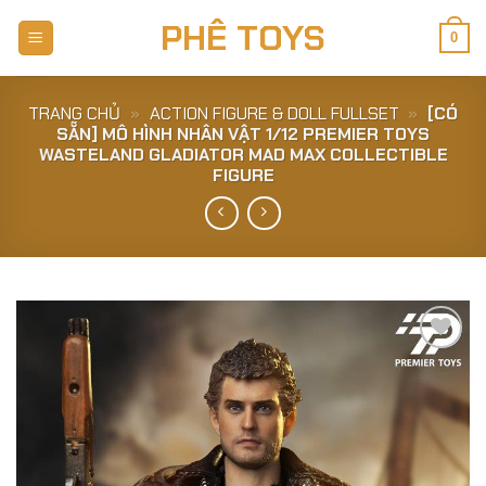
Skip
PHÊ TOYS
to
0
content
TRANG CHỦ
»
ACTION FIGURE & DOLL FULLSET
»
[CÓ
SẴN] MÔ HÌNH NHÂN VẬT 1/12 PREMIER TOYS
WASTELAND GLADIATOR MAD MAX COLLECTIBLE
FIGURE
Add to
Wishlist