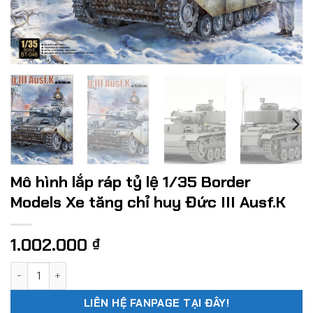
Mô hình lắp ráp tỷ lệ 1/35 Border
Models Xe tăng chỉ huy Đức III Ausf.K
1.002.000
₫
Mô hình lắp ráp tỷ lệ 1/35 Border Models Xe tăng chỉ huy Đức
LIÊN HỆ FANPAGE TẠI ĐÂY!