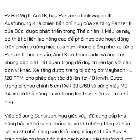
Pz.Bef.Wg.III Ausf.K, hay Panzerbefehlswagen III
Ausführung K, là phiên bản chỉ huy của xe tăng Panzer III
của Đức, được phát triển trong Thế chiến II. Mẫu xe này
có thiết bị liên lạc nâng cao để phối hợp các hoạt động
trên chiến trường hiệu quả hơn. Không giống như xe tăng
Panzer III tiêu chuẩn, Ausf.K có thêm radio và ăng-ten
khung đặc biệt, rất quan trọng để duy trì liên lạc với các
đơn vị khác. Xe tăng được trang bị động cơ Maybach HL
120 TRM, cho phép đạt tốc độ lên tới 40 km/h. Được
trang bị pháo chính 5 cm KwK 39 L/60 và súng máy MG
34, xe có khả năng tự vệ trong khi thực hiện vai trò chỉ
huy.
Việc bổ sung Schurzen, hay giáp váy, đã cung cấp khả
năng bảo vệ bổ sung chống lại vũ khí chống tăng và hỏa
lực vũ khí nhỏ, nâng cao khả năng sống sót của Ausf.K
trên chiến trường. Lớp giáp cách nhau này thường được