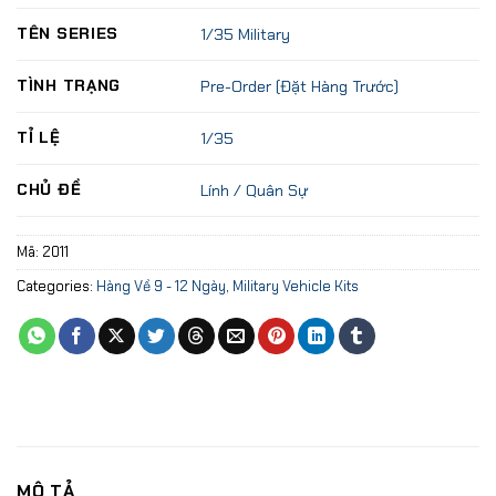
TÊN SERIES
1/35 Military
TÌNH TRẠNG
Pre-Order (Đặt Hàng Trước)
TỈ LỆ
1/35
CHỦ ĐỀ
Lính / Quân Sự
Mã:
2011
Categories:
Hàng Về 9 - 12 Ngày
,
Military Vehicle Kits
MÔ TẢ