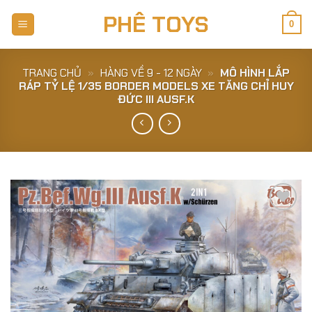
Skip
PHÊ TOYS
to
0
content
TRANG CHỦ
»
HÀNG VỀ 9 - 12 NGÀY
»
MÔ HÌNH LẮP
RÁP TỶ LỆ 1/35 BORDER MODELS XE TĂNG CHỈ HUY
ĐỨC III AUSF.K
Add to
Wishlist