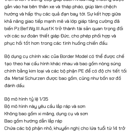
gắn vào hai bên thân xe và tháp pháo, giúp làm chệch
hướng và hấp thụ các quả đạn bay tới. Sự kết hợp giữa
khả năng giao tiếp mạnh mẽ và lớp giáp tăng cường đã
biến Pz.Bef.Wg.III Ausf.K trở thành tài sản quan trọng đối
với các sư đoàn thiết giáp Đức, cho phép phối hợp và
phục hồi tốt hơn trong các tình huống chiến đấu.
Bộ dụng cụ chính xác của Border Model có thể được chế
tạo theo hai cấu hình khác nhau và bao gồm nòng súng
chính bằng kim loại và các bộ phận PE để có độ chi tiết tối
đa. Metal Schurzen được bao gồm, cũng như bốn sơ đồ
đánh dấu.
Bộ mô hình tỷ lệ 1/35
Bộ mô hình này yêu cầu lắp ráp và sơn
Không bao gồm xi măng, dụng cụ và sơn
Bao gồm hướng dẫn lắp ráp
Chứa các bộ phận nhỏ, khuyến nghị cho lứa tuổi từ 14 trở