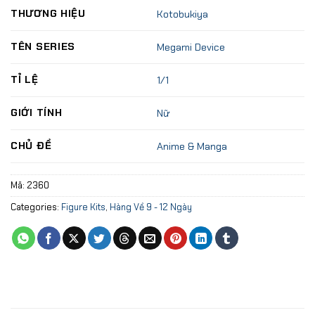
THƯƠNG HIỆU
Kotobukiya
TÊN SERIES
Megami Device
TỈ LỆ
1/1
GIỚI TÍNH
Nữ
CHỦ ĐỀ
Anime & Manga
Mã:
2360
Categories:
Figure Kits
,
Hàng Về 9 - 12 Ngày