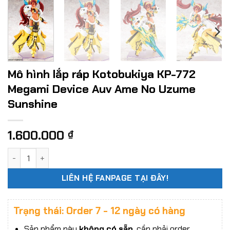
Mô hình lắp ráp Kotobukiya KP-772
Megami Device Auv Ame No Uzume
Sunshine
1.600.000
₫
Mô hình lắp ráp Kotobukiya KP-772 Megami Device Auv Ame
LIÊN HỆ FANPAGE TẠI ĐÂY!
Trạng thái: Order 7 - 12 ngày có hàng
Sản phẩm này
không có sẵn
, cần phải order