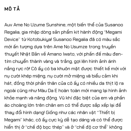
MÔ TẢ
Auv Ame No Uzume Sunshine, một biến thể của Susanoo
Regalia, gia nhập dòng sản phẩm kit hành động “Megami
Device” từ Kotobukiya! Susanoo Regalia đã có màu sắc
mới ấn tượng dựa trên Ame No Usumze trong truyền
thuyết Nhật Bản về Amano Iwato, với phần đế màu đen-
tím chuyển thành vàng và trắng, gợi lên hình ảnh ánh
nắng rực rỡ! Cô ấy có ba khuôn mặt được thiết kế mới với
nụ cười khép miệng, nụ cười mở miệng và biểu cảm khi
hát, đồng thời phần thân của cô ấy có nhiều da thịt lộ ra
ngoài cũng như Màu Da E hoàn toàn mới mang lại hình ảnh
khỏe mạnh và năng động. Vũ khí đặc biệt của em và phần
áo choàng lớn trên chân em có thể được sắp xếp lại để
thay đổi hình dạng! Giống như các nhân vật “Thiết bị
Megami” khác, cô ấy cực kỳ dễ tạo dáng và có thể được
hiển thị ở “chế độ bọc thép” và ở “chế độ cơ thể” không