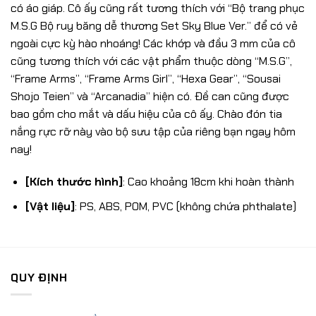
có áo giáp. Cô ấy cũng rất tương thích với “Bộ trang phục
M.S.G Bộ ruy băng dễ thương Set Sky Blue Ver.” để có vẻ
ngoài cực kỳ hào nhoáng! Các khớp và đầu 3 mm của cô
cũng tương thích với các vật phẩm thuộc dòng “M.S.G”,
“Frame Arms”, “Frame Arms Girl”, “Hexa Gear”, “Sousai
Shojo Teien” và “Arcanadia” hiện có. Đề can cũng được
bao gồm cho mắt và dấu hiệu của cô ấy. Chào đón tia
nắng rực rỡ này vào bộ sưu tập của riêng bạn ngay hôm
nay!
[Kích thước hình]
: Cao khoảng 18cm khi hoàn thành
[Vật liệu]
: PS, ABS, POM, PVC (không chứa phthalate)
QUY ĐỊNH