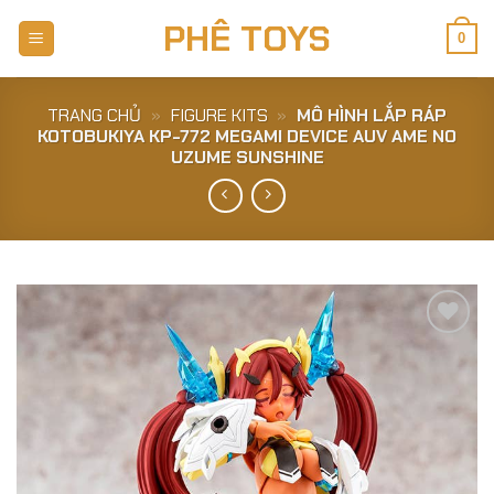
Skip
PHÊ TOYS
to
0
content
TRANG CHỦ
»
FIGURE KITS
»
MÔ HÌNH LẮP RÁP
KOTOBUKIYA KP-772 MEGAMI DEVICE AUV AME NO
UZUME SUNSHINE
Add to
Wishlist