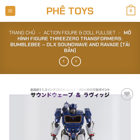
Skip
PHÊ TOYS
to
0
content
TRANG CHỦ
»
ACTION FIGURE & DOLL FULLSET
»
MÔ
HÌNH FIGURE THREEZERO TRANSFORMERS:
BUMBLEBEE – DLX SOUNDWAVE AND RAVAGE (TÁI
BẢN)
Add to
Wishlist