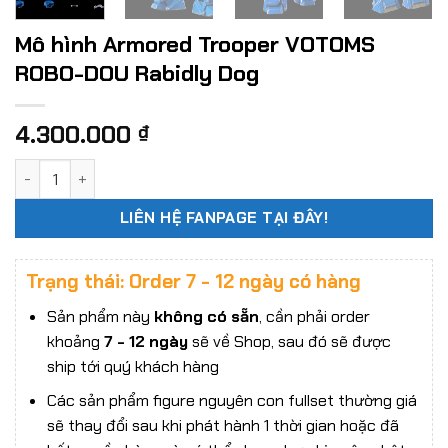
Mô hình Armored Trooper VOTOMS
ROBO-DOU Rabidly Dog
4.300.000
₫
Mô hình Armored Trooper VOTOMS ROBO-DOU Rabidly Dog s
LIÊN HỆ FANPAGE TẠI ĐÂY!
Trạng thái: Order 7 - 12 ngày có hàng
Sản phẩm này
không có sẵn
, cần phải order
khoảng
7 - 12 ngày
sẽ về Shop, sau đó sẽ được
ship tới quý khách hàng
Các sản phẩm figure nguyên con fullset thường giá
sẽ thay đổi sau khi phát hành 1 thời gian hoặc đã