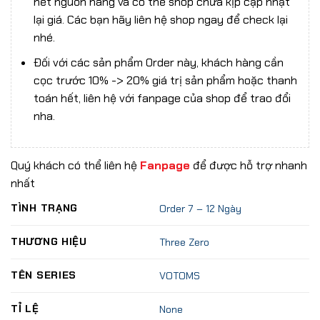
hết nguồn hàng và có thể shop chưa kịp cập nhật
lại giá. Các bạn hãy liên hệ shop ngay để check lại
nhé.
Đối với các sản phẩm Order này, khách hàng cần
cọc trước 10% -> 20% giá trị sản phẩm hoặc thanh
toán hết, liên hệ với fanpage của shop để trao đổi
nha.
Quý khách có thể liên hệ
Fanpage
để được hỗ trợ nhanh
nhất
TÌNH TRẠNG
Order 7 – 12 Ngày
THƯƠNG HIỆU
Three Zero
TÊN SERIES
VOTOMS
TỈ LỆ
None