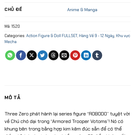
CHỦ ĐỀ
Anime & Manga
Mã:
1520
Categories:
Action Figure & Doll FULLSET
,
Hàng Về 9 - 12 Ngày
,
Khu vực
Mecha
MÔ TẢ
Three Zero phát hành lại series figure “ROBODO” tuyệt vời
về Chú chó dại trong “Armored Trooper Votoms”! Nó có
khung bên trong bằng hợp kim kẽm đúc sẵn để có thể