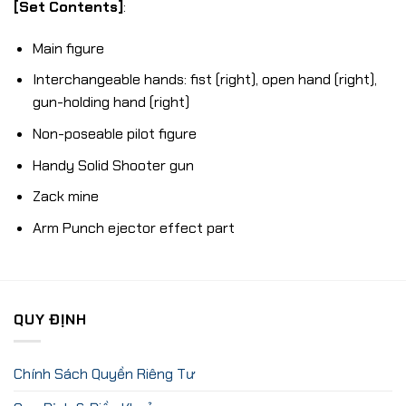
[Set Contents]
:
Main figure
Interchangeable hands: fist (right), open hand (right),
gun-holding hand (right)
Non-poseable pilot figure
Handy Solid Shooter gun
Zack mine
Arm Punch ejector effect part
QUY ĐỊNH
Chính Sách Quyền Riêng Tư