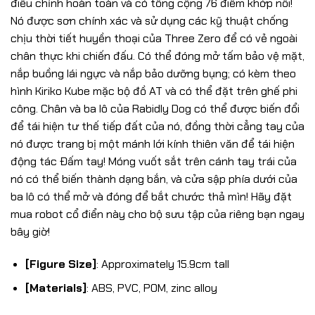
điều chỉnh hoàn toàn và có tổng cộng 76 điểm khớp nối!
Nó được sơn chính xác và sử dụng các kỹ thuật chống
chịu thời tiết huyền thoại của Three Zero để có vẻ ngoài
chân thực khi chiến đấu. Có thể đóng mở tấm bảo vệ mặt,
nắp buồng lái ngực và nắp bảo dưỡng bụng; có kèm theo
hình Kiriko Kube mặc bộ đồ AT và có thể đặt trên ghế phi
công. Chân và ba lô của Rabidly Dog có thể được biến đổi
để tái hiện tư thế tiếp đất của nó, đồng thời cẳng tay của
nó được trang bị một mánh lới kính thiên văn để tái hiện
động tác Đấm tay! Móng vuốt sắt trên cánh tay trái của
nó có thể biến thành dạng bắn, và cửa sập phía dưới của
ba lô có thể mở và đóng để bắt chước thả mìn! Hãy đặt
mua robot cổ điển này cho bộ sưu tập của riêng bạn ngay
bây giờ!
[Figure Size]
: Approximately 15.9cm tall
[Materials]
: ABS, PVC, POM, zinc alloy