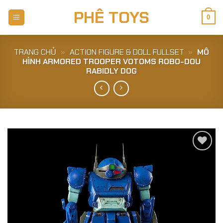
Skip
PHÊ TOYS
to
0
content
TRANG CHỦ
»
ACTION FIGURE & DOLL FULLSET
»
MÔ
HÌNH ARMORED TROOPER VOTOMS ROBO-DOU
RABIDLY DOG
Add to
Wishlist