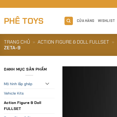
Skip
to
content
PHÊ TOYS
CỬA HÀNG
WISHLIST
TRANG CHỦ
»
ACTION FIGURE & DOLL FULLSET
»
ZETA-9
DANH MỤC SẢN PHẨM
Mô hình lắp ghép
Vehicle Kits
Action Figure & Doll
FULLSET