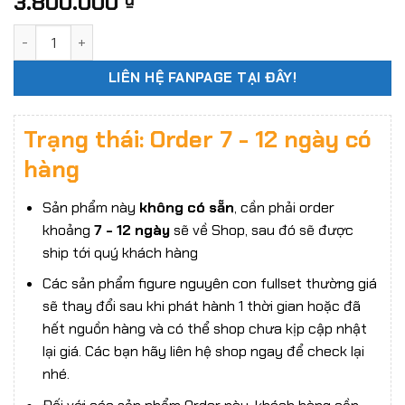
3.800.000
₫
Mô hình action figure 1/12 Dragon Horse DH-S002 SCP "Chu
LIÊN HỆ FANPAGE TẠI ĐÂY!
Trạng thái: Order 7 - 12 ngày có
hàng
Sản phẩm này
không có sẵn
, cần phải order
khoảng
7 - 12 ngày
sẽ về Shop, sau đó sẽ được
ship tới quý khách hàng
Các sản phẩm figure nguyên con fullset thường giá
sẽ thay đổi sau khi phát hành 1 thời gian hoặc đã
hết nguồn hàng và có thể shop chưa kịp cập nhật
lại giá. Các bạn hãy liên hệ shop ngay để check lại
nhé.