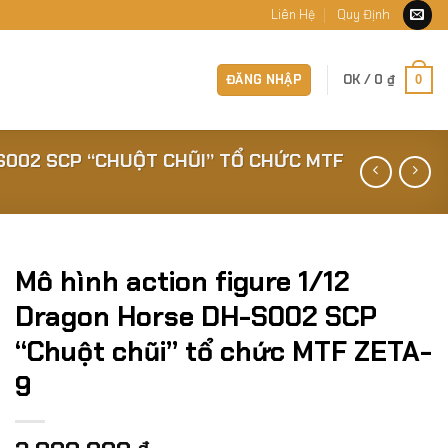
Liên Hệ
Quy Định
ĐĂNG NHẬP
OK /
0
₫
0
S002 SCP “CHUỘT CHŨI” TỔ CHỨC MTF
Mô hình action figure 1/12
Dragon Horse DH-S002 SCP
“Chuột chũi” tổ chức MTF ZETA-
9