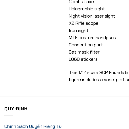
Combat axe
Holographic sight
Night vision laser sight
X2 Rifle scope
Iron sight
MTF custom handguns
Connection part
Gas mask filter
LOGO stickers
This 1/12 scale SCP Foundatio
figure includes a variety of 
QUY ĐỊNH
Chính Sách Quyền Riêng Tư