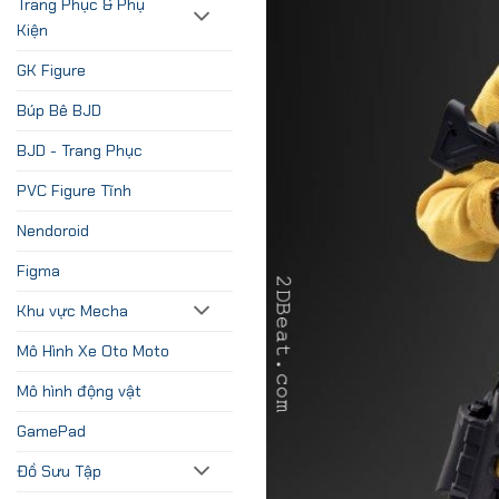
Trang Phục & Phụ
Kiện
GK Figure
Búp Bê BJD
BJD - Trang Phục
PVC Figure Tĩnh
Nendoroid
Figma
Khu vực Mecha
Mô Hình Xe Oto Moto
Mô hình động vật
GamePad
Đồ Sưu Tập