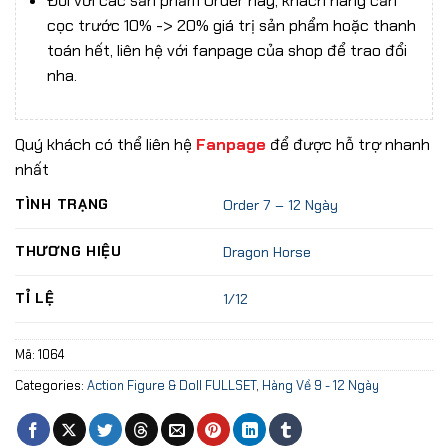
Đối với các sản phẩm Order này, khách hàng cần
cọc trước 10% -> 20% giá trị sản phẩm hoặc thanh
toán hết, liên hệ với fanpage của shop để trao đổi
nha.
Quý khách có thể liên hệ
Fanpage
để được hỗ trợ nhanh
nhất
TÌNH TRẠNG
Order 7 – 12 Ngày
THƯƠNG HIỆU
Dragon Horse
TỈ LỆ
1/12
Mã:
1064
Categories:
Action Figure & Doll FULLSET
,
Hàng Về 9 - 12 Ngày