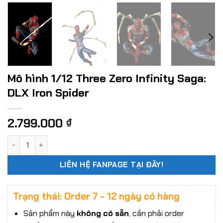
Mô hình 1/12 Three Zero Infinity Saga:
DLX Iron Spider
2.799.000
₫
Mô hình 1/12 Three Zero Infinity Saga: DLX Iron Spider số l
LIÊN HỆ FANPAGE TẠI ĐÂY!
Trạng thái: Order 7 - 12 ngày có hàng
Sản phẩm này
không có sẵn
, cần phải order