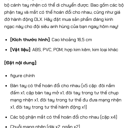
bộ cánh tay nhện có thể di chuyển được. Bao gồm các bộ
phận tay và mắt có thể hoán đổi cho nhau, cũng như giá
đỡ hành động DLX. Hãy đặt mua sản phẩm đáng kinh
ngạc này cho đội siêu anh hùng của bạn ngay hôm nay!
[Kích thước hình]
: Cao khoảng 16,5 cm
[Vật liệu]
: ABS, PVC, POM, hợp kim kẽm, kim loại khác
[Đặt nội dung]
:
figure chính
Bàn tay có thể hoán đổi cho nhau (x5 cặp: đôi nắm
đấm x1, cặp bàn tay mở x1, đôi tay trong tư thế chụp
mạng nhện x1, đôi tay trong tư thế đu đưa mạng nhện
x1, đôi tay trong tư thế hành động x1)
Các bộ phận mắt có thể hoán đổi cho nhau (cặp x4)
Chuỗi mạng nhện (dài x2, ngắn x2)