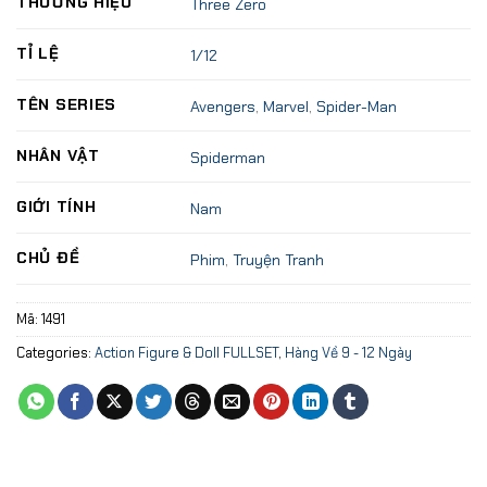
THƯƠNG HIỆU
Three Zero
TỈ LỆ
1/12
TÊN SERIES
Avengers
,
Marvel
,
Spider-Man
NHÂN VẬT
Spiderman
GIỚI TÍNH
Nam
CHỦ ĐỀ
Phim
,
Truyện Tranh
Mã:
1491
Categories:
Action Figure & Doll FULLSET
,
Hàng Về 9 - 12 Ngày