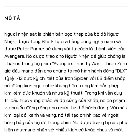
MÔ TẢ
Người nhện sắt là phiên bản bọc thép của bộ đồ Người
Nhện, được Tony Stark tạo ra bằng công nghệ nano và
được Peter Parker sử dụng với tư cách là thành viên của
Avengers. Nó được trao cho Người Nhện để giúp chống lại
Thanos trong bộ phim “Avengers: Infinity War”. Three Zero
giờ đây mang đến cho chúng ta mô hình hành động “DLX”
tỷ lệ 1/12 cực kỳ chi tiết của Iron Spider, với 68 điểm khớp
nối đáng kinh ngạc nhờ khung bên trong làm bằng hợp
kim kẽm đúc khuôn và nhựa kỹ thuật! Trong khi vẫn duy
trì cấu trúc vững chắc và độ cứng của khớp, nó có phạm
vi chuyển động rộng cho nhiều tư thế hành động. Với màu
kim loại đỏ, xanh và vàng, nó tái tạo chính xác vẻ ngoài
bóng bẩy của bộ đồ trong phim. Nó được trang bị các phụ
kiện như mạng nhện với nhiều kích cỡ khác nhau và một