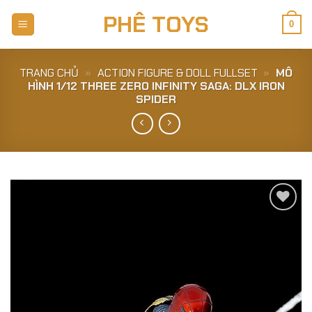
Skip
PHÊ TOYS
to
0
content
TRANG CHỦ
»
ACTION FIGURE & DOLL FULLSET
»
MÔ
HÌNH 1/12 THREE ZERO INFINITY SAGA: DLX IRON
SPIDER
Add to
Wishlist