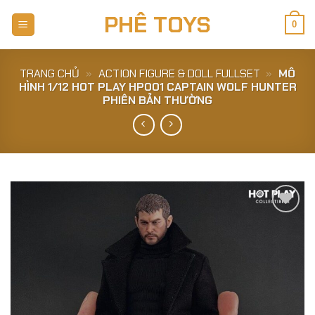
Skip
PHÊ TOYS
to
0
content
TRANG CHỦ
»
ACTION FIGURE & DOLL FULLSET
»
MÔ
HÌNH 1/12 HOT PLAY HP001 CAPTAIN WOLF HUNTER
PHIÊN BẢN THƯỜNG
Add to
Wishlist