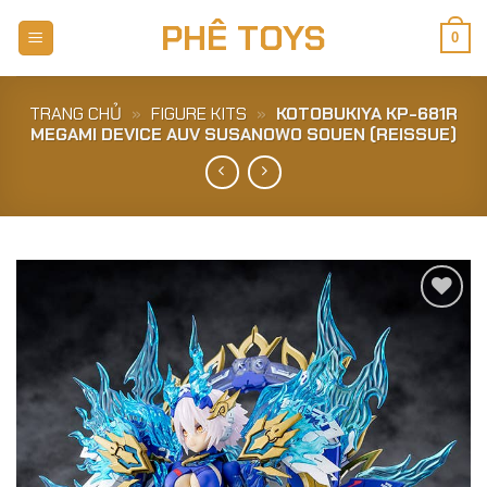
Skip
PHÊ TOYS
to
0
content
TRANG CHỦ
»
FIGURE KITS
»
KOTOBUKIYA KP-681R
MEGAMI DEVICE AUV SUSANOWO SOUEN (REISSUE)
Add to
Wishlist