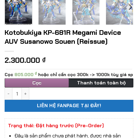
Kotobukiya KP-681R Megami Device
AUV Susanowo Souen (Reissue)
2.300.000
₫
₫
Cọc
805.000
hoặc chỉ cần cọc 300k -> 1000k tùy giá sp
Cọc
Thanh toán toàn bộ
Kotobukiya KP-681R Megami Device AUV Susanowo Souen (R
LIÊN HỆ FANPAGE TẠI ĐÂY!
Trạng thái: Đặt hàng trước (Pre-Order)
Đây là sản phẩm chưa phát hành, được nhà sản