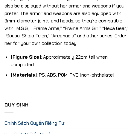
also be displayed without her armor and weapons if you
prefer. The armor and weapons are also equipped with
3mm-diameter joints and heads, so they’re compatible
with “M.S.G,” “Frame Arms,” “Frame Arms Girl,” “Hexa Gear,”
“Sousai Shojo Teien,” “Arcanadia” and other series. Order
her for your own collection today!
[Figure Size]
: Approximately 22cm tall when
completed
[Materials]
: PS, ABS, POM, PVC (non-phthalate)
QUY ĐỊNH
Chính Sách Quyền Riêng Tư