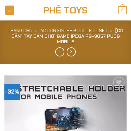
Skip
PHÊ TOYS
to
0
content
TRANG CHỦ
»
ACTION FIGURE & DOLL FULLSET
»
[CÓ
SẴN] TAY CẦM CHƠI GAME IPEGA PG-9057 PUBG
MOBILE
-32%
Add to
Wishlist