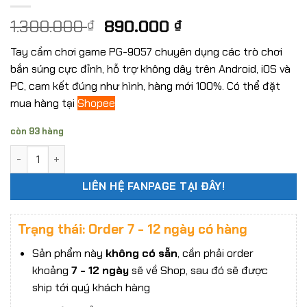
Original
Current
1.300.000
890.000
₫
₫
price
price
Tay cầm chơi game PG-9057 chuyên dụng các trò chơi
was:
is:
bắn súng cực đỉnh, hỗ trợ không dây trên Android, iOS và
1.300.000 ₫.
890.000 ₫.
PC, cam kết đúng như hình, hàng mới 100%. Có thể đặt
mua hàng tại
Shopee
còn 93 hàng
[Có Sẵn] Tay cầm chơi game iPega PG-9057 PUBG MOBILE s
LIÊN HỆ FANPAGE TẠI ĐÂY!
Trạng thái: Order 7 - 12 ngày có hàng
Sản phẩm này
không có sẵn
, cần phải order
khoảng
7 - 12 ngày
sẽ về Shop, sau đó sẽ được
ship tới quý khách hàng