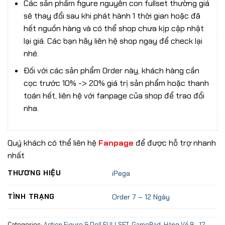
Các sản phẩm figure nguyên con fullset thường giá
sẽ thay đổi sau khi phát hành 1 thời gian hoặc đã
hết nguồn hàng và có thể shop chưa kịp cập nhật
lại giá. Các bạn hãy liên hệ shop ngay để check lại
nhé.
Đối với các sản phẩm Order này, khách hàng cần
cọc trước 10% -> 20% giá trị sản phẩm hoặc thanh
toán hết, liên hệ với fanpage của shop để trao đổi
nha.
Quý khách có thể liên hệ
Fanpage
để được hỗ trợ nhanh
nhất
THƯƠNG HIỆU
iPega
TÌNH TRẠNG
Order 7 – 12 Ngày
Categories:
Action Figure & Doll FULLSET
,
GamePad
,
Hàng Về 9 - 12