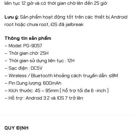
liên tục 12 giờ và có thời gian chờ lên đến 25 giờ
Lưu ý:
Sản phẩm hoạt động tốt trên các thiết bị Android
root hoặc chưa root, iOS đã jailbreak
Thông tin sản phẩm
– Model: PG-9057
– Thời gian chờ: 25H
– Thời gian sử dụng liên tục : 12H
– Sạc điện : DC5V
– Wireless / Bluetooth khoảng cách truyền dẫn: ≤8M
– Pin Dung lượng: 600mAh
– Kích thước: 45 ~ 95mm ( hỗ trợ tối đa 6 -inch )
– Hỗ trợ : Android 3.2 và IOS 7 trở lên
QUY ĐỊNH