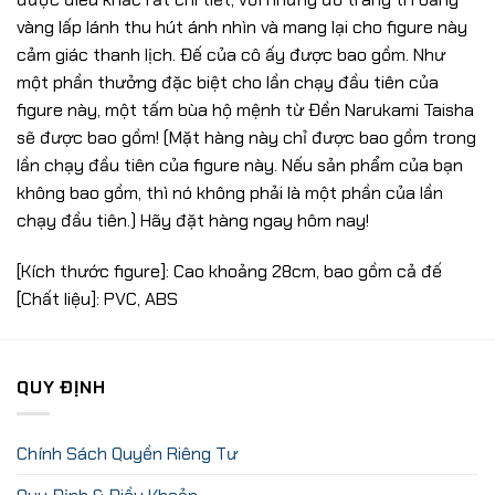
vàng lấp lánh thu hút ánh nhìn và mang lại cho figure này
cảm giác thanh lịch. Đế của cô ấy được bao gồm. Như
một phần thưởng đặc biệt cho lần chạy đầu tiên của
figure này, một tấm bùa hộ mệnh từ Đền Narukami Taisha
sẽ được bao gồm! (Mặt hàng này chỉ được bao gồm trong
lần chạy đầu tiên của figure này. Nếu sản phẩm của bạn
không bao gồm, thì nó không phải là một phần của lần
chạy đầu tiên.) Hãy đặt hàng ngay hôm nay!
[Kích thước figure]: Cao khoảng 28cm, bao gồm cả đế
[Chất liệu]: PVC, ABS
QUY ĐỊNH
Chính Sách Quyền Riêng Tư