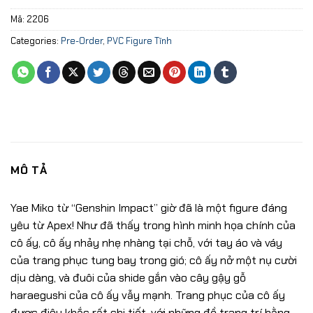
Mã:
2206
Categories:
Pre-Order
,
PVC Figure Tĩnh
MÔ TẢ
Yae Miko từ “Genshin Impact” giờ đã là một figure đáng
yêu từ Apex! Như đã thấy trong hình minh họa chính của
cô ấy, cô ấy nhảy nhẹ nhàng tại chỗ, với tay áo và váy
của trang phục tung bay trong gió; cô ấy nở một nụ cười
dịu dàng, và đuôi của shide gắn vào cây gậy gỗ
haraegushi của cô ấy vẫy mạnh. Trang phục của cô ấy
được điêu khắc rất chi tiết, với những đồ trang trí bằng