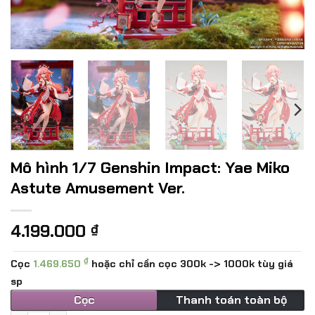
Mô hình 1/7 Genshin Impact: Yae Miko
Astute Amusement Ver.
4.199.000
₫
₫
Cọc
1.469.650
hoặc chỉ cần cọc 300k -> 1000k tùy giá
sp
Cọc
Thanh toán toàn bộ