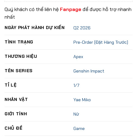
Quý khách có thể liên hệ
Fanpage
để được hỗ trợ nhanh
nhất
NGÀY PHÁT HÀNH DỰ KIẾN
Q2 2026
TÌNH TRẠNG
Pre-Order (Đặt Hàng Trước)
THƯƠNG HIỆU
Apex
TÊN SERIES
Genshin Impact
TỈ LỆ
1/7
NHÂN VẬT
Yae Miko
GIỚI TÍNH
Nữ
CHỦ ĐỀ
Game