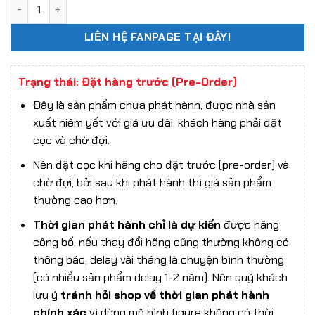
Mô hình 1/7 Genshin Impact: Yae Miko Astute Amusement Ver
LIÊN HỆ FANPAGE TẠI ĐÂY!
Trạng thái: Đặt hàng trước (Pre-Order)
Đây là sản phẩm chưa phát hành, được nhà sản
xuất niêm yết với giá ưu đãi, khách hàng phải đặt
cọc và chờ đợi.
Nên đặt cọc khi hãng cho đặt trước (pre-order) và
chờ đợi, bởi sau khi phát hành thì giá sản phẩm
thường cao hơn.
Thời gian phát hành chỉ là dự kiến
được hãng
công bố, nếu thay đổi hãng cũng thường không có
thông báo, delay vài tháng là chuyện bình thường
(có nhiều sản phẩm delay 1-2 năm). Nên quý khách
lưu ý
tránh hỏi shop về thời gian phát hành
chính xác
vì dòng mô hình figure không có thời